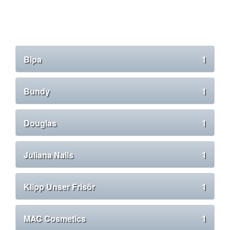
Bipa
1
Bundy
1
Douglas
1
Juliana Nails
1
Klipp Unser Frisör
1
MAC Cosmetics
1