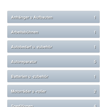
Anhänger u Aufbauten
1
Arbeitsbühnen
1
Autobedarf u -zubehör
1
Autoreparatur
5
Batterien u -zubehör
1
Motorräder u -roller
2
Speditionen
4